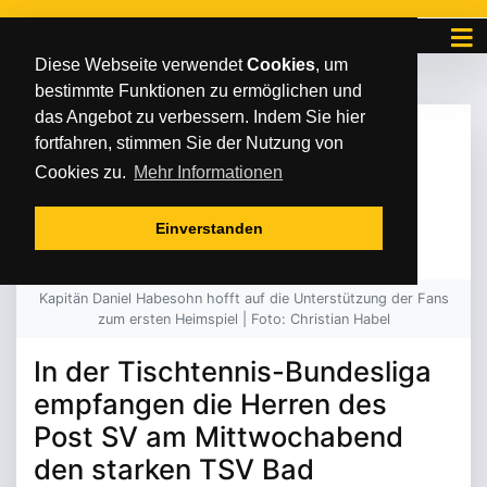
Diese Webseite verwendet
Cookies
, um
bestimmte Funktionen zu ermöglichen und
das Angebot zu verbessern. Indem Sie hier
DIENSTAG
/
/
24
.
August
2021
fortfahren, stimmen Sie der Nutzung von
HOCH MOTIVIERT INS
Cookies zu.
Mehr Informationen
ERSTE HEIMSPIEL
Einverstanden
Kapitän Daniel Habesohn hofft auf die Unterstützung der Fans
zum ersten Heimspiel | Foto: Christian Habel
In der Tischtennis-Bundesliga
empfangen die Herren des
Post SV am Mittwochabend
den starken TSV Bad