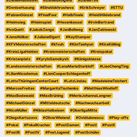
#DanielHabesohn
#DanielsKogans
#DanielTihi
#DeniseHusung
#ElinaVakhrusheva
#ErikSchreyer
#ETTU
#FabianGünzel
#FinalFour
#Halbfinale
#HeidiHildebrand
#Heimsieg
#Heimspiel
#Hexenkessel
#IrvinBertrand
#IvoQuett
#JakobZenge
#JanBollweg
#JanZablowski
#JensNölker
#JulianeElgert
#KayStumper
#KFVMeisterschaften
#kfvuh
#KimTaehyun
#KiraKölling
#KreisLigaHelden
#Kreismeisterschaften
#Kreispokal
#Kristanplatz
#KyryloSamokysh
#Königsklasse
#Landesmeisterschaften
#LenaMarieStarkloff
#LiaoChengTing
#LilianNicodemus
#LionCooperSchlagenhoff
#LottoThüringenCenterCourt
#LutzLindau
#MadeleineTeichert
#MarcosFreitas
#MargaritaTischenko
#MatthiasWindloff
#MaxBodewald
#MaxBrüning
#MerleJohannaLangner
#MichaelGünzel
#Mitteldeutsche
#Nachwuchsarbeit
#NicoMüller
#NiklasHalbeisen
#OberligaMitte
#OlegsKartuzovs
#OliverWieland
#OvidiuIonescu
#Play-offs
#Pokal
#PokalKracher
#PostDamen
#PostI
#PostII
#PostIII
#PostIV
#PostJugend
#PostSchüler