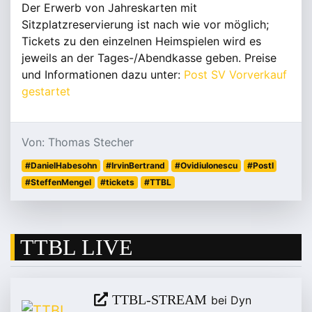
Der Erwerb von Jahreskarten mit
Sitzplatzreservierung ist nach wie vor möglich;
Tickets zu den einzelnen Heimspielen wird es
jeweils an der Tages-/Abendkasse geben. Preise
und Informationen dazu unter:
Post SV Vorverkauf
gestartet
Von: Thomas Stecher
#DanielHabesohn
#IrvinBertrand
#OvidiuIonescu
#PostI
#SteffenMengel
#tickets
#TTBL
TTBL LIVE
TTBL-STREAM
bei Dyn