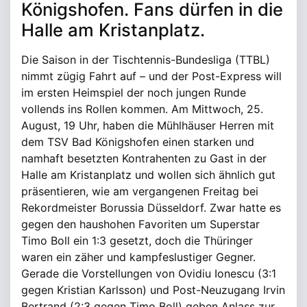
Königshofen. Fans dürfen in die
Halle am Kristanplatz.
Die Saison in der Tischtennis-Bundesliga (TTBL)
nimmt zügig Fahrt auf – und der Post-Express will
im ersten Heimspiel der noch jungen Runde
vollends ins Rollen kommen. Am Mittwoch, 25.
August, 19 Uhr, haben die Mühlhäuser Herren mit
dem TSV Bad Königshofen einen starken und
namhaft besetzten Kontrahenten zu Gast in der
Halle am Kristanplatz und wollen sich ähnlich gut
präsentieren, wie am vergangenen Freitag bei
Rekordmeister Borussia Düsseldorf. Zwar hatte es
gegen den haushohen Favoriten um Superstar
Timo Boll ein 1:3 gesetzt, doch die Thüringer
waren ein zäher und kampfeslustiger Gegner.
Gerade die Vorstellungen von Ovidiu Ionescu (3:1
gegen Kristian Karlsson) und Post-Neuzugang Irvin
Bertrand (2:3 gegen Timo Boll) geben Anlass zur