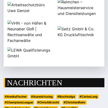
NACHRICHTEN
#AnnikaFischer
#Auswärtssieg
#Bezirksliga
#CarlosLang
#ChampionsLeague
#ChrisAlbrecht
#ChristianReim